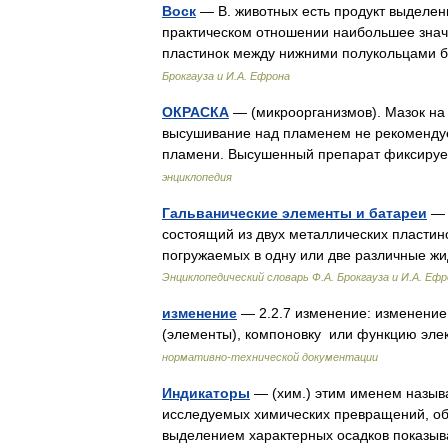
Воск
— В. животных есть продукт выделен
практическом отношении наибольшее значе
пластинок между нижними полукольцами 
Брокгауза и И.А. Ефрона
ОКРАСКА
— (микроорганизмов). Мазок на
высушивание над пламенем не рекомендуе
пламени. Высушенный препарат фиксиру
энциклопедия
Гальванические элементы и батареи
— 
состоящий из двух металлических пластино
погружаемых в одну или две различные ж
Энциклопедический словарь Ф.А. Брокгауза и И.А. Еф
изменение
— 2.2.7 изменение: изменение 
(элементы), компоновку или функцию эл
нормативно-технической документации
Индикаторы
— (хим.) этим именем называ
исследуемых химических превращений, об
выделением характерных осадков показы