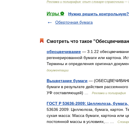
Реклама
и
полиграфия:
опыт
словаря
-
справочника
.—
Игры ⚽
Нужно решить контрольную?
Оберточная бумага
Смотреть что такое "Обесцвечиван
обесцвечивание
— 3.1.22 обесцвечивание
регенерированной бумаги или картона. Ист
Термины и определения оригинал докум
документации
Выцветание бумаги
— (ОБЕСЦВЕЧИВАНИЕ
бумаги в результате действия рассеянного
УФ составляющей) …
Реклама и полиграфия
ГОСТ Р 53636-2009: Целлюлоза, бумага,
53636 2009: Целлюлоза, бумага, картон. 
сухая масса: Масса бумаги, картона или 
постоянной массы в условиях,… …
Словар