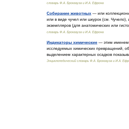
словарь Ф.А. Брокгауза и И.А. Ефрона
Собирание животных
— или коллекциони
или в виде чучел или шкурок (см. Чучело)
экземпляров (для анатомических или гис
словарь Ф.А. Брокгауза и И.А. Ефрона
Индикаторы химические
— этим именем н
исследуемых химических превращений, об
выделением характерных осадков показы
Энциклопедический словарь Ф.А. Брокгауза и И.А. Еф