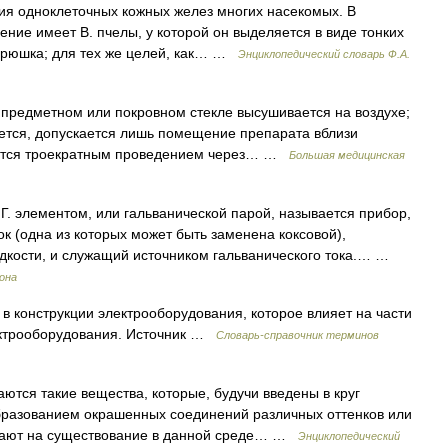
ия одноклеточных кожных желез многих насекомых. В
ние имеет В. пчелы, у которой он выделяется в виде тонких
брюшка; для тех же целей, как… …
Энциклопедический словарь Ф.А.
 предметном или покровном стекле высушивается на воздухе;
тся, допускается лишь помещение препарата вблизи
ется троекратным проведением через… …
Большая медицинская
Г. элементом, или гальванической парой, называется прибор,
к (одна из которых может быть заменена коксовой),
идкости, и служащий источником гальванического тока.… …
рона
в конструкции электрооборудования, которое влияет на части
ектрооборудования. Источник …
Словарь-справочник терминов
ются такие вещества, которые, будучи введены в круг
разованием окрашенных соединений различных оттенков или
вают на существование в данной среде… …
Энциклопедический