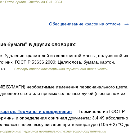
М
.
:
Гелла
-
принт
.
Стефанов
С
.
И
.
.
2004
.
Обесцвечивание красок на оттиске
ие бумаги" в других словарях:
: Удаление красителей из волокнистой массы, полученной из
очник: ГОСТ Р 53636 2009: Целлюлоза, бумага, картон.
ента …
Словарь-справочник терминов нормативно-технической
 БУМАГИ) необратимые изменения первоначального цвета
 дневного света или прямых солнечных лучей (в основном их
 картон. Термины и определения
— Терминология ГОСТ Р
Термины и определения оригинал документа: 3.4.49 абсолютно
целлюлозы после высушивания при температуре (105 ± 2) °С до
ь-справочник терминов нормативно-технической документации