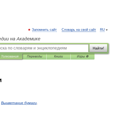
Запомнить сайт
Словарь на свой сайт
RU
едии на Академике
Найти!
Толкования
Переводы
Книги
Игры ⚽
и
Выцветание
бумаги
.